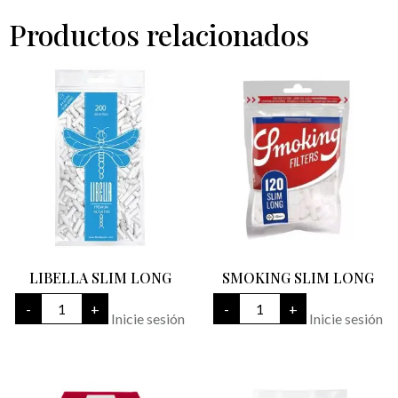
Productos relacionados
LIBELLA SLIM LONG
SMOKING SLIM LONG
LIBELLA
SMOKING
-
+
-
+
SLIM
SLIM
Inicie sesión
Inicie sesión
LONG
LONG
cantidad
cantidad