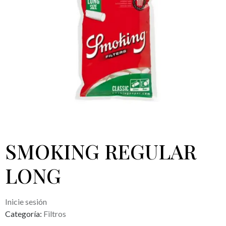
SMOKING REGULAR
LONG
Inicie sesión
Categoría:
Filtros