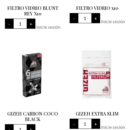
FILTRO VIDRIO BLUNT
FILTRO VIDRIO x10
REY X10
FILTRO
-
+
VIDRIO
FILTRO
Inicie sesión
-
+
x10
VIDRIO
Inicie sesión
cantidad
BLUNT
REY
X10
cantidad
GIZEH CARBON COCO
GIZEH EXTRA SLIM
BLACK
GIZEH
-
+
EXTRA
GIZEH
Inicie sesión
-
+
SLIM