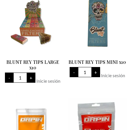
BLUNT REY TIPS LARGE
BLUNT REY TIPS MINI x10
x10
BLUNT
-
+
REY
BLUNT
Inicie sesión
-
+
TIPS
REY
Inicie sesión
MINI
TIPS
x10
LARGE
cantidad
x10
cantidad