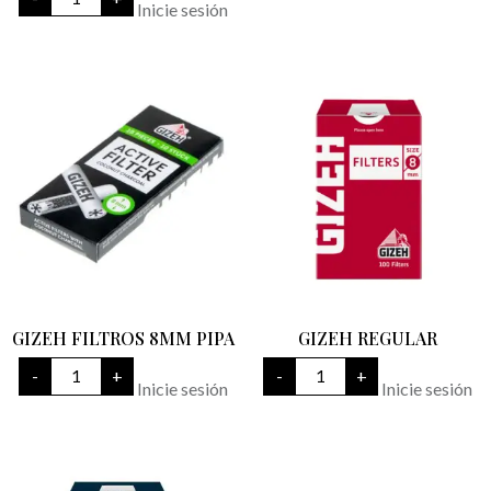
CARBON
Inicie sesión
cantidad
COCO
BLACK
cantidad
GIZEH FILTROS 8MM PIPA
GIZEH REGULAR
GIZEH
GIZEH
-
+
-
+
FILTROS
REGULAR
Inicie sesión
Inicie sesión
8MM
cantidad
PIPA
cantidad