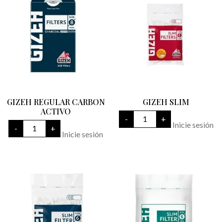
GIZEH REGULAR CARBON
GIZEH SLIM
ACTIVO
GIZEH
-
+
SLIM
GIZEH
Inicie sesión
-
+
cantidad
REGULAR
Inicie sesión
CARBON
ACTIVO
cantidad