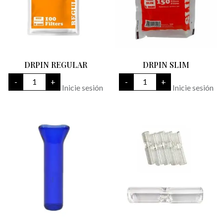
DRPIN REGULAR
DRPIN SLIM
DRPIN
DRPIN
-
+
-
+
REGULAR
SLIM
Inicie sesión
Inicie sesión
cantidad
cantidad