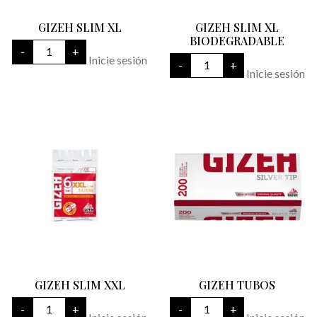
GIZEH SLIM XL
GIZEH SLIM XL
BIODEGRADABLE
GIZEH
-
+
SLIM
GIZEH
Inicie sesión
-
+
XL
SLIM
Inicie sesión
cantidad
XL
BIODEGRADABLE
cantidad
GIZEH SLIM XXL
GIZEH TUBOS
GIZEH
GIZEH
-
+
-
+
SLIM
TUBOS