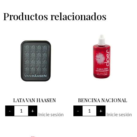
Productos relacionados
LATA VAN HAASEN
BENCINA NACIONAL
LATA
BENCINA
-
+
-
+
VAN
NACIONAL
Inicie sesión
Inicie sesión
HAASEN
cantidad
cantidad