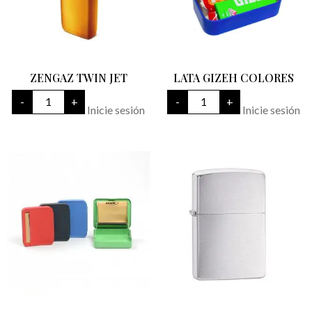
ZENGAZ TWIN JET
LATA GIZEH COLORES
ZENGAZ
LATA
-
+
-
+
TWIN
GIZEH
Inicie sesión
Inicie sesión
JET
COLORES
cantidad
cantidad