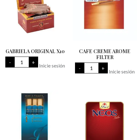
GABRIELA ORIGINAL X10
CAFE CREME AROME
FILTER
GABRIELA
-
+
ORIGINAL
CAFE
Inicie sesión
-
+
X10
CREME
Inicie sesión
cantidad
AROME
FILTER
cantidad