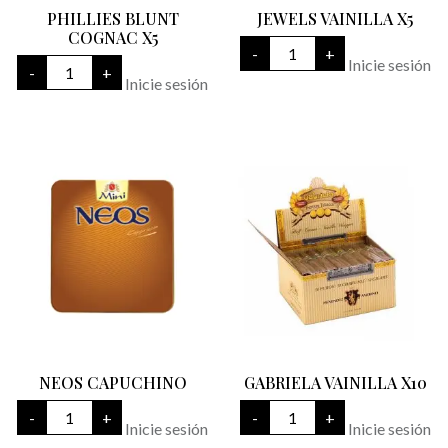
PHILLIES BLUNT
JEWELS VAINILLA X5
COGNAC X5
JEWELS
-
+
VAINILLA
PHILLIES
Inicie sesión
-
+
X5
BLUNT
Inicie sesión
cantidad
COGNAC
X5
cantidad
NEOS CAPUCHINO
GABRIELA VAINILLA X10
NEOS
GABRIELA
-
+
-
+
CAPUCHINO
VAINILLA
Inicie sesión
Inicie sesión
cantidad
X10