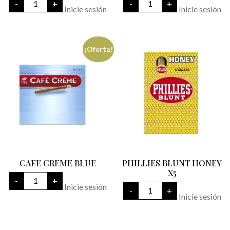
-
+
-
+
CREME
VAINILLA
Inicie sesión
Inicie sesión
ORIGINAL
X10
cantidad
cantidad
¡Oferta!
CAFE CREME BLUE
PHILLIES BLUNT HONEY
X5
CAFE
-
+
CREME
PHILLIES
Inicie sesión
-
+
BLUE
BLUNT
Inicie sesión
cantidad
HONEY
X5
cantidad