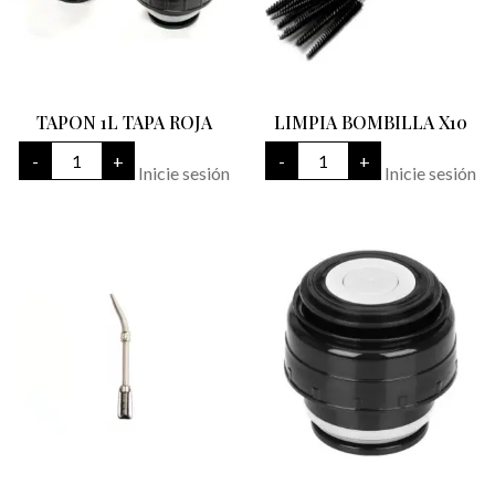
TAPON 1L TAPA ROJA
LIMPIA BOMBILLA X10
TAPON
LIMPIA
-
+
-
+
1L
BOMBILLA
Inicie sesión
Inicie sesión
TAPA
X10
ROJA
cantidad
cantidad