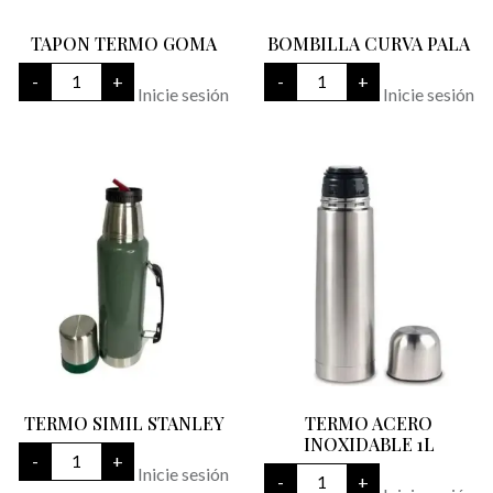
TAPON TERMO GOMA
BOMBILLA CURVA PALA
TAPON
BOMBILLA
-
+
-
+
TERMO
CURVA
Inicie sesión
Inicie sesión
GOMA
PALA
cantidad
cantidad
TERMO SIMIL STANLEY
TERMO ACERO
INOXIDABLE 1L
TERMO
-
+
SIMIL
TERMO
Inicie sesión
-
+
STANLEY
ACERO