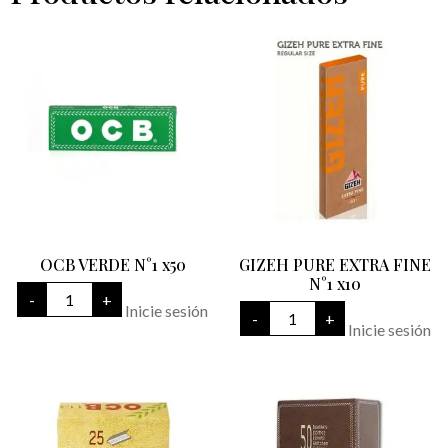
OCB VERDE N°1 x50
GIZEH PURE EXTRA FINE
N°1 x10
OCB
-
+
VERDE
GIZEH
Inicie sesión
-
+
N°1
PURE
Inicie sesión
x50
EXTRA
cantidad
FINE
N°1
x10
cantidad