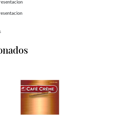
resentacion
Presentacion
s
ionados