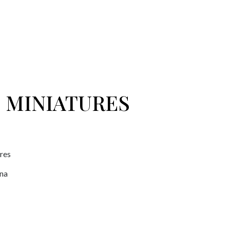
S MINIATURES
ures
ana