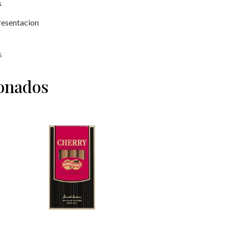
s
Presentacion
s
ionados