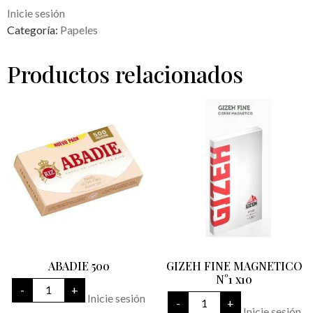
Inicie sesión
Categoría:
Papeles
Productos relacionados
ABADIE 500
GIZEH FINE MAGNETICO
N°1 x10
ABADIE
-
+
500
GIZEH
Inicie sesión
-
+
cantidad
FINE
Inicie sesión