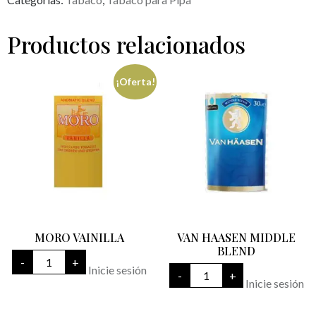
Productos relacionados
¡Oferta!
MORO VAINILLA
VAN HAASEN MIDDLE
BLEND
MORO
-
+
VAINILLA
VAN
Inicie sesión
-
+
cantidad
HAASEN
Inicie sesión
MIDDLE
BLEND
cantidad