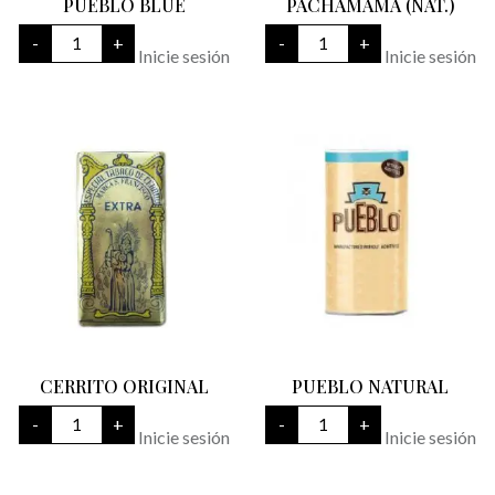
PUEBLO BLUE
PACHAMAMA (NAT.)
PUEBLO
PACHAMAMA
-
+
-
+
BLUE
(NAT.)
Inicie sesión
Inicie sesión
cantidad
cantidad
CERRITO ORIGINAL
PUEBLO NATURAL
CERRITO
PUEBLO
-
+
-
+
ORIGINAL
NATURAL
Inicie sesión
Inicie sesión
cantidad
cantidad