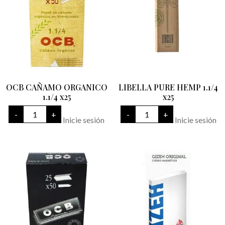
OCB CAÑAMO ORGANICO
LIBELLA PURE HEMP 1.1/4
1.1/4 x25
x25
OCB
LIBELLA
-
+
-
+
CAÑAMO
PURE
Inicie sesión
Inicie sesión
ORGANICO
HEMP
1.1/4
1.1/4
x25
x25
cantidad
cantidad