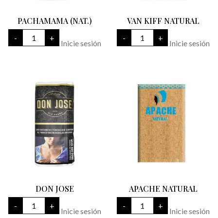
PACHAMAMA (NAT.)
VAN KIFF NATURAL
PACHAMAMA
VAN
-
+
-
+
(NAT.)
KIFF
Inicie sesión
Inicie sesión
cantidad
NATURAL
cantidad
DON JOSE
APACHE NATURAL
DON
APACHE
-
+
-
+
JOSE
NATURAL
Inicie sesión
Inicie sesión
cantidad
cantidad