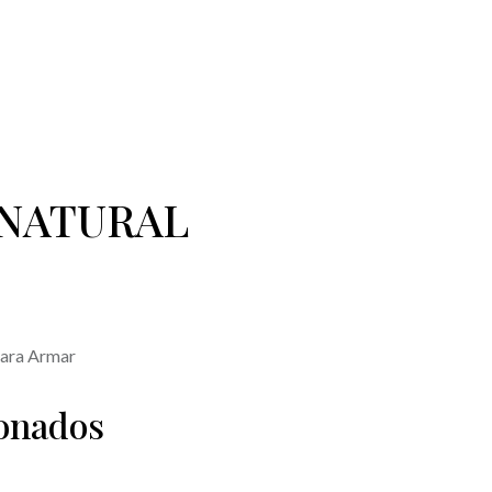
NATURAL
ara Armar
ionados