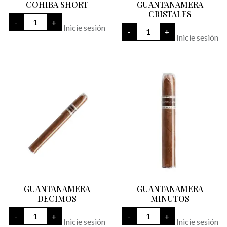
COHIBA SHORT
GUANTANAMERA
CRISTALES
COHIBA
-
+
SHORT
GUANTANAMERA
Inicie sesión
-
+
cantidad
CRISTALES
Inicie sesión
cantidad
GUANTANAMERA
GUANTANAMERA
DECIMOS
MINUTOS
GUANTANAMERA
GUANTANAMERA
-
+
-
+
DECIMOS
MINUTOS
Inicie sesión
Inicie sesión
cantidad
cantidad