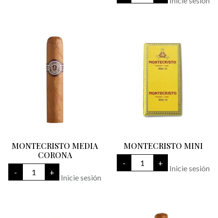
Inicie sesión
20
EDICION
LIMITADA
cantidad
MONTECRISTO MEDIA
MONTECRISTO MINI
CORONA
MONTECRISTO
-
+
MINI
MONTECRISTO
Inicie sesión
-
+
cantidad
MEDIA
Inicie sesión
CORONA
cantidad